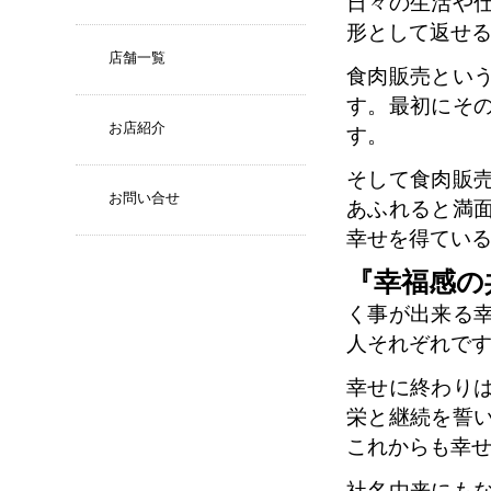
日々の生活や
形として返せ
店舗一覧
食肉販売とい
す。最初にそ
お店紹介
す。
そして食肉販
お問い合せ
あふれると満
幸せを得てい
『幸福感の
く事が出来る
人それぞれで
幸せに終わり
栄と継続を誓
これからも幸
社名由来にも